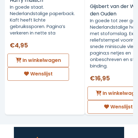
Harry mulisch
Gijsbert van der Wa
In goede staat.
den Ouden
Nederlandstalige paperback.
Kaft heeft lichte
In goede tot zeer go
gebruikssporen. Pagina’s
Nederlandstalige ha
verkeren in nette sta
met stofomslag. Ex Li
reliefstempel voorin.
€4,95
snede miniscule vlekj
pagina;s netjes en
onbeschreven en stev
In winkelwagen
binding.
Wenslijst
€16,95
In winkelwag
Wenslijst