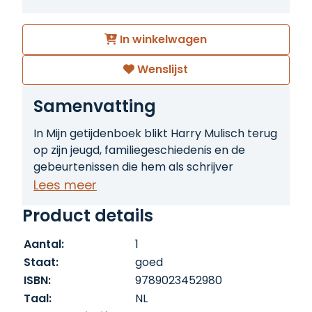
In winkelwagen
Wenslijst
Samenvatting
In Mijn getijdenboek blikt Harry Mulisch terug
op zijn jeugd, familiegeschiedenis en de
gebeurtenissen die hem als schrijver
hebben gevormd. Persoonlijke
Lees meer
herinneringen worden verweven met
Product details
beschouwingen over geschiedenis, oorlog,
literatuur en identiteit. Een autobiografisch
Aantal:
1
werk waarin Mulisch zijn karakteristieke stijl
Staat:
goed
en intellectuele reflecties combineert. Met
ISBN:
9789023452980
veel foto's
Taal:
NL