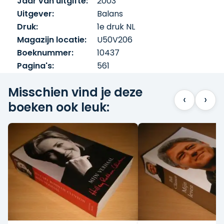
Jaar van uitgifte:
2003
Uitgever:
Balans
Druk:
1e druk NL
Magazijn locatie:
U50V206
Boeknummer:
10437
Pagina's:
561
Misschien vind je deze
‹
›
boeken ook leuk: