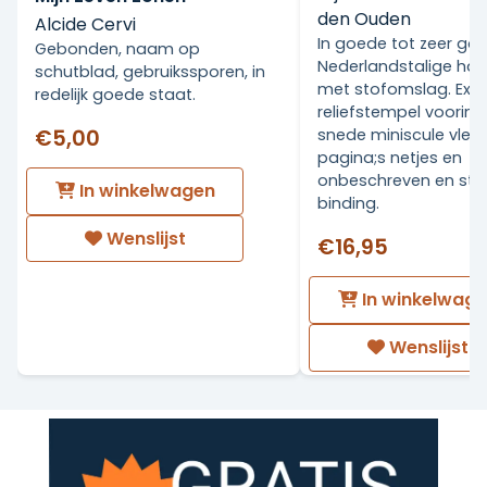
den Ouden
Alcide Cervi
In goede tot zeer go
Gebonden, naam op
Nederlandstalige ha
schutblad, gebruikssporen, in
met stofomslag. Ex Li
redelijk goede staat.
reliefstempel voorin.
€5,00
snede miniscule vlekj
pagina;s netjes en
onbeschreven en stev
In winkelwagen
binding.
Wenslijst
€16,95
In winkelwag
Wenslijst