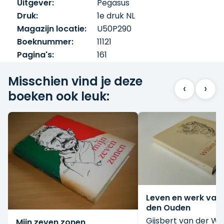
Uitgever:
Pegasus
Druk:
1e druk NL
Magazijn locatie:
U50P290
Boeknummer:
11121
Pagina's:
161
Misschien vind je deze
‹
›
boeken ook leuk:
Leven en werk van
den Ouden
Gijsbert van der Wa
Mijn zeven zonen