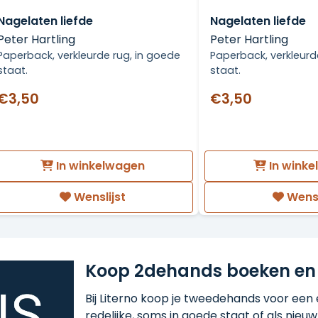
Nagelaten liefde
Nagelaten liefde
Peter Hartling
Peter Hartling
Paperback, verkleurde rug, in goede
Paperback, verkleurd
staat.
staat.
€3,50
€3,50
In winkelwagen
In wink
Wenslijst
Wensl
Koop 2dehands boeken en
Bij Literno koop je tweedehands voor een ee
redelijke, soms in goede staat of als nieuw!