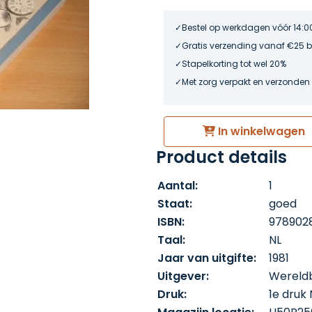
Bestel op werkdagen vóór 14:0
Gratis verzending vanaf €25 
Stapelkorting tot wel 20%
Met zorg verpakt en verzonden
In winkelwagen
Product details
Aantal:
1
Staat:
goed
ISBN:
978902
Taal:
NL
Jaar van uitgifte:
1981
Uitgever:
Wereldb
Druk:
1e druk 