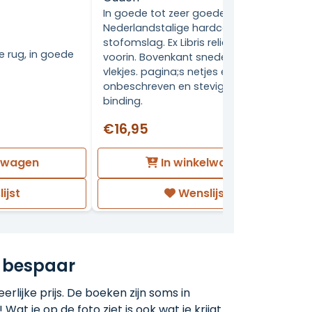
In goede tot zeer goede staat.
Nederlandstalige hardcover met
stofomslag. Ex Libris reliefstempel
e rug, in goede
voorin. Bovenkant snede miniscule
vlekjes. pagina;s netjes en
onbeschreven en stevig in de
binding.
€16,95
elwagen
In winkelwagen
ijst
Wenslijst
 bespaar
rlijke prijs. De boeken zijn soms in
 Wat je op de foto ziet is ook wat je krijgt.