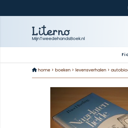
MijnTweedehandsBoek.nl
Fi
home >
boeken >
levensverhalen >
autobio