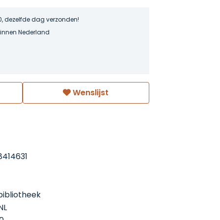
0, dezelfde dag verzonden!
binnen Nederland
Wenslijst
8414631
ibliotheek
NL