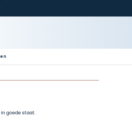
!
sen
 in goede staat.