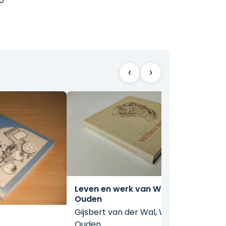
0
‹
›
Leven en werk van Willem den
Ouden
Gijsbert van der Wal, Willem den
Ouden