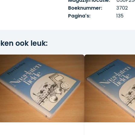
Magazijn locatie:
U50P25
Boeknummer:
3702
Pagina's:
135
ken ook leuk: