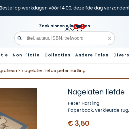
Bestel op werkdagen vóór 14:00, dezelfde dag verzonden
Zoek binnen alle boeken
0
0
Zoekveld
ctie
Non-Fictie
Collecties
Andere Talen
Diver
grafieen >
nagelaten liefde peter hartling
Nagelaten liefde
Peter Hartling
Paperback, verkleurde rug,
€ 3,50