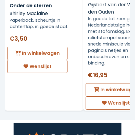
Gijsbert van der Wa
Onder de sterren
den Ouden
Shirley Maclaine
In goede tot zeer go
Paperback, scheurtje in
Nederlandstalige ha
achterflap, in goede staat.
met stofomslag. Ex Li
€3,50
reliefstempel voorin.
snede miniscule vlekj
pagina;s netjes en
In winkelwagen
onbeschreven en stev
binding.
Wenslijst
€16,95
In winkelwag
Wenslijst