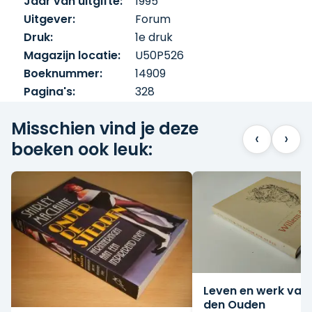
Jaar van uitgifte:
1995
Uitgever:
Forum
Druk:
1e druk
Magazijn locatie:
U50P526
Boeknummer:
14909
Pagina's:
328
Misschien vind je deze
‹
›
boeken ook leuk:
Leven en werk van
den Ouden