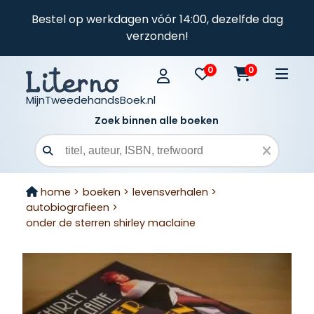
Bestel op werkdagen vóór 14:00, dezelfde dag
verzonden!
0
0
MijnTweedehandsBoek.nl
Zoek binnen alle boeken
Zoekveld
home >
boeken >
levensverhalen >
autobiografieen >
onder de sterren shirley maclaine