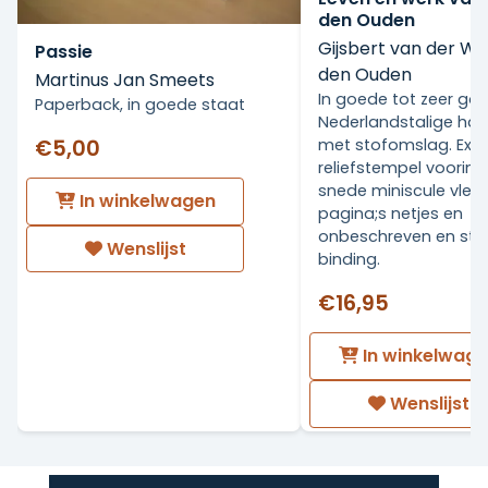
den Ouden
Gijsbert van der Wa
Passie
den Ouden
Martinus Jan Smeets
In goede tot zeer go
Paperback, in goede staat
Nederlandstalige ha
€5,00
met stofomslag. Ex Li
reliefstempel voorin.
snede miniscule vlekj
In winkelwagen
pagina;s netjes en
onbeschreven en stev
Wenslijst
binding.
€16,95
In winkelwag
Wenslijst