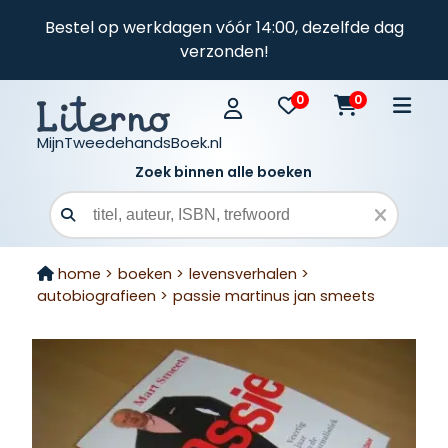
Bestel op werkdagen vóór 14:00, dezelfde dag
verzonden!
0
0
MijnTweedehandsBoek.nl
Zoek binnen alle boeken
Zoekveld
home >
boeken >
levensverhalen >
autobiografieen >
passie martinus jan smeets