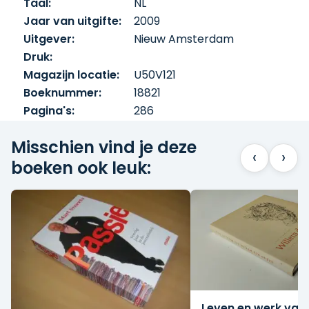
Taal:
NL
Jaar van uitgifte:
2009
Uitgever:
Nieuw Amsterdam
Druk:
Magazijn locatie:
U50V121
Boeknummer:
18821
Pagina's:
286
Misschien vind je deze
‹
›
boeken ook leuk:
Leven en werk van