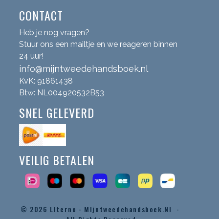
CONTACT
Heb je nog vragen?
Stuur ons een mailtje en we reageren binnen
24 uur!
info@mijntweedehandsboek.nl
KvK: 91861438
Btw: NL004920532B53
SNEL GELEVERD
VEILIG BETALEN
© 2026
Literno - Mijntweedehandsboek.nl -