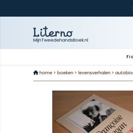
MijnTweedehandsBoek.nl
Fi
home >
boeken >
levensverhalen >
autobio