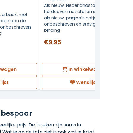
Als nieuw. Nederlandstalige
hardcover met stofomslag. Zo goed
perback, met
als nieuw. pagina's netjes,
oren aan de
onbeschreven en stevig in de
s, onbeschreven
binding
g.
€9,95
elwagen
In winkelwagen
ijst
Wenslijst
 bespaar
rlijke prijs. De boeken zijn soms in
 Wat je op de foto ziet is ook wat je krijgt.