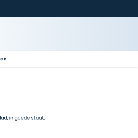
!
sen
ad, in goede staat.