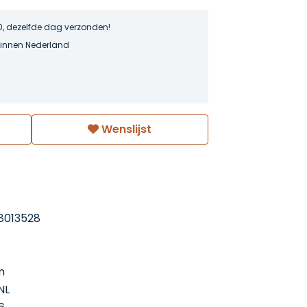
0, dezelfde dag verzonden!
binnen Nederland
Wenslijst
8013528
m
NL