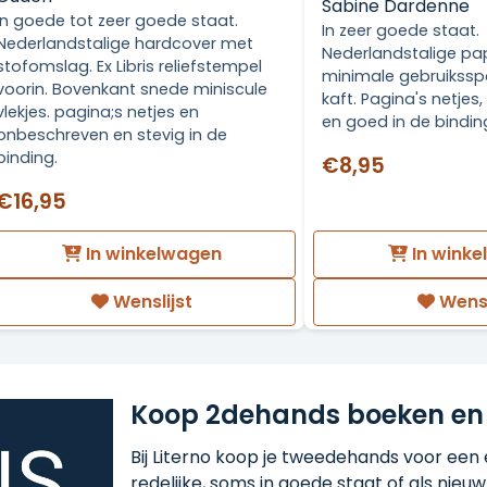
Sabine Dardenne
In goede tot zeer goede staat.
In zeer goede staat.
Nederlandstalige hardcover met
Nederlandstalige pa
stofomslag. Ex Libris reliefstempel
minimale gebruikssp
voorin. Bovenkant snede miniscule
kaft. Pagina's netje
vlekjes. pagina;s netjes en
en goed in de bindin
onbeschreven en stevig in de
binding.
€8,95
€16,95
In winkelwagen
In wink
Wenslijst
Wensl
Koop 2dehands boeken en
Bij Literno koop je tweedehands voor een ee
redelijke, soms in goede staat of als nieuw!