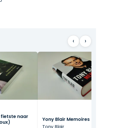
6
‹
›
 fietste naar
Yony Blair Memoires
roux)
Tony Blair