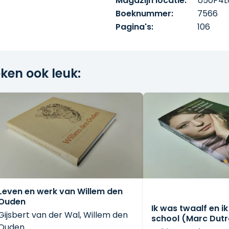
Magazijn locatie:
U50P4L
Boeknummer:
7566
Pagina's:
106
ken ook leuk:
Leven en werk van Willem den
Ouden
Ik was twaalf en ik
Gijsbert van der Wal, Willem den
school (Marc Dut
Ouden