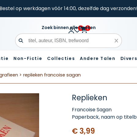
Bestel op werkdagen vóór 14:00, dezelfde dag verzonden
Zoek binnen alle boeken
0
0
Zoekveld
ctie
Non-Fictie
Collecties
Andere Talen
Diver
grafieen >
replieken francoise sagan
Replieken
Francoise Sagan
Paperback, naam op titelbl
€ 3,99