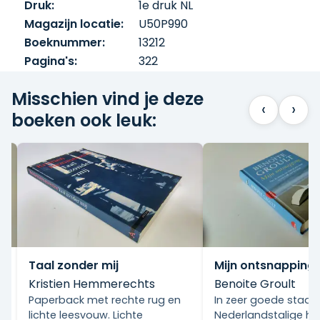
Druk:
1e druk NL
Magazijn locatie:
U50P990
Boeknummer:
13212
Pagina's:
322
Misschien vind je deze
‹
›
boeken ook leuk:
Taal zonder mij
Mijn ontsnapping
Kristien Hemmerechts
Benoite Groult
Paperback met rechte rug en
In zeer goede staat.
lichte leesvouw. Lichte
Nederlandstalige ha