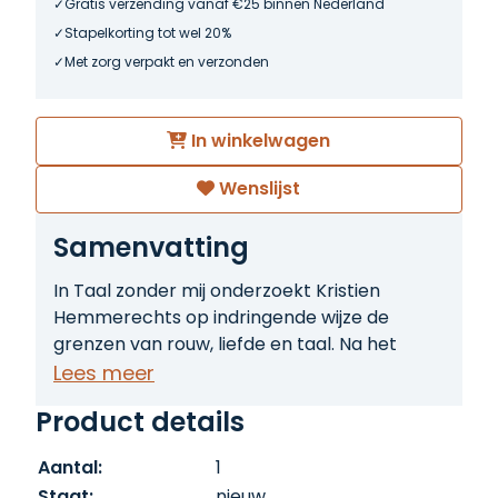
Gratis verzending vanaf €25 binnen Nederland
Stapelkorting tot wel 20%
Met zorg verpakt en verzonden
In winkelwagen
Wenslijst
Samenvatting
In Taal zonder mij onderzoekt Kristien
Hemmerechts op indringende wijze de
grenzen van rouw, liefde en taal. Na het
plotselinge overlijden van haar man, de
Lees meer
dichter en schrijver Herman de Coninck,
Product details
blijft zij achter met een leegte die ze
probeert te doorgronden met woorden. Hoe
Aantal:
1
verwoord je het onzegbare? Wat blijft er
Staat:
nieuw