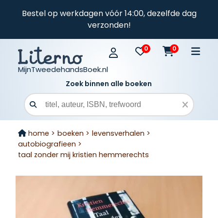
Bestel op werkdagen vóór 14:00, dezelfde dag
verzonden!
0
0
MijnTweedehandsBoek.nl
Zoek binnen alle boeken
Zoekveld
home >
boeken >
levensverhalen >
autobiografieen >
taal zonder mij kristien hemmerechts