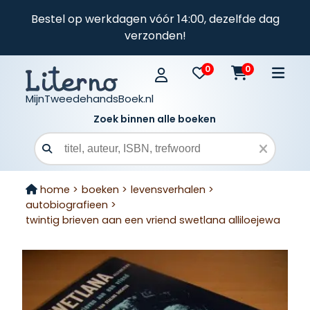
Bestel op werkdagen vóór 14:00, dezelfde dag
verzonden!
0
0
MijnTweedehandsBoek.nl
Zoek binnen alle boeken
Zoekveld
home >
boeken >
levensverhalen >
autobiografieen >
twintig brieven aan een vriend swetlana alliloejewa