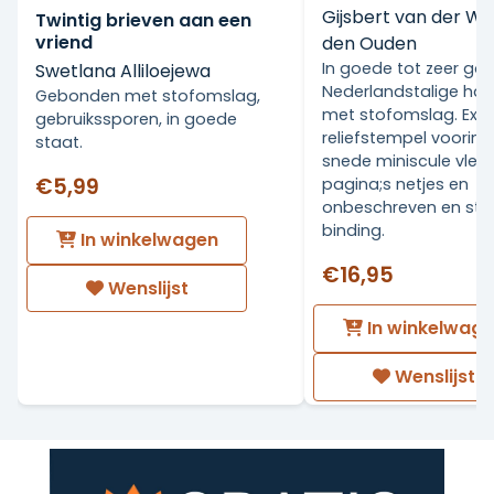
Gijsbert van der Wa
Twintig brieven aan een
vriend
den Ouden
In goede tot zeer go
Swetlana Alliloejewa
Nederlandstalige ha
Gebonden met stofomslag,
met stofomslag. Ex Li
gebruikssporen, in goede
reliefstempel voorin.
staat.
snede miniscule vlekj
€5,99
pagina;s netjes en
onbeschreven en stev
binding.
In winkelwagen
€16,95
Wenslijst
In winkelwag
Wenslijst