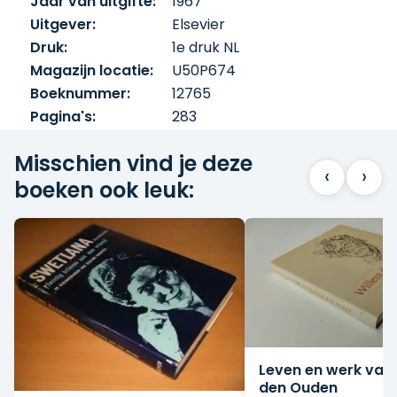
Jaar van uitgifte:
1967
Uitgever:
Elsevier
Druk:
1e druk NL
Magazijn locatie:
U50P674
Boeknummer:
12765
Pagina's:
283
Misschien vind je deze
‹
›
boeken ook leuk:
Leven en werk van
den Ouden