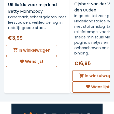
Gijsbert van der Wa
Uit liefde voor mijn kind
den Ouden
Betty Mahmoody
In goede tot zeer go
Paperback, scheefgelezen, met
Nederlandstalige ha
leesvouwen, verkleurde rug, in
met stofomslag. Ex Li
redelijk goede staat.
reliefstempel voorin.
€3,99
snede miniscule vlekj
pagina;s netjes en
onbeschreven en stev
In winkelwagen
binding.
Wenslijst
€16,95
In winkelwag
Wenslijst