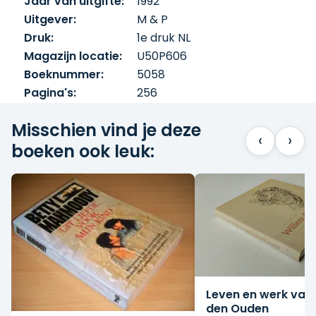
Jaar van uitgifte:
1992
Uitgever:
M & P
Druk:
1e druk NL
Magazijn locatie:
U50P606
Boeknummer:
5058
Pagina's:
256
Misschien vind je deze
‹
›
boeken ook leuk:
Leven en werk van
den Ouden