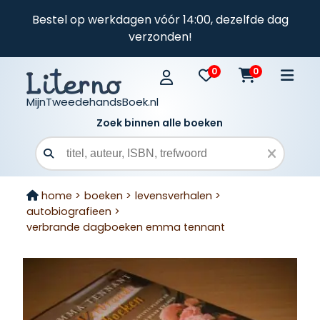
Bestel op werkdagen vóór 14:00, dezelfde dag
verzonden!
0
0
MijnTweedehandsBoek.nl
Zoek binnen alle boeken
Zoekveld
home >
boeken >
levensverhalen >
autobiografieen >
verbrande dagboeken emma tennant