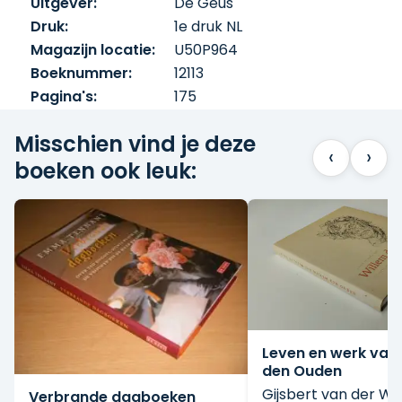
Uitgever:
De Geus
Druk:
1e druk NL
Magazijn locatie:
U50P964
Boeknummer:
12113
Pagina's:
175
Misschien vind je deze
‹
›
boeken ook leuk:
Leven en werk van
den Ouden
Gijsbert van der Wa
Verbrande dagboeken