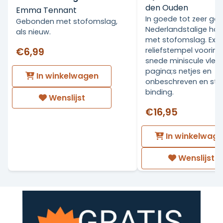
den Ouden
Emma Tennant
In goede tot zeer go
Gebonden met stofomslag,
Nederlandstalige ha
als nieuw.
met stofomslag. Ex Li
€6,99
reliefstempel voorin.
snede miniscule vlekj
pagina;s netjes en
In winkelwagen
onbeschreven en stev
binding.
Wenslijst
€16,95
In winkelwag
Wenslijst