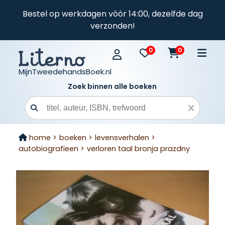
Bestel op werkdagen vóór 14:00, dezelfde dag
verzonden!
0
0
MijnTweedehandsBoek.nl
Zoek binnen alle boeken
Zoekveld
home >
boeken >
levensverhalen >
autobiografieen >
verloren taal bronja prazdny