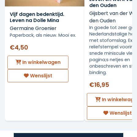
den Ouden
Gijsbert van der Wa
Vijf dagen bedenktijd.
Leven na Dolle Mina
den Ouden
In goede tot zeer go
Germaine Groenier
Nederlandstalige ha
Paperback, als nieuw. Mooi ex.
met stofomslag. Ex Li
€4,50
reliefstempel voorin.
snede miniscule vlekj
pagina;s netjes en
In winkelwagen
onbeschreven en stev
binding.
Wenslijst
€16,95
In winkelwag
Wenslijst