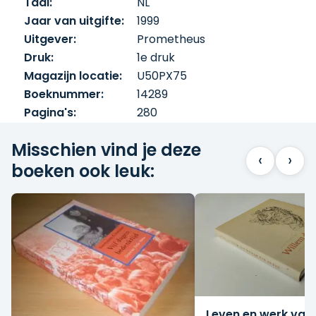
Taal:
NL
Jaar van uitgifte:
1999
Uitgever:
Prometheus
Druk:
1e druk
Magazijn locatie:
U50PX75
Boeknummer:
14289
Pagina's:
280
Misschien vind je deze
‹
›
boeken ook leuk:
Leven en werk van