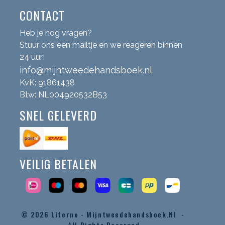
CONTACT
Heb je nog vragen?
Stuur ons een mailtje en we reageren binnen
24 uur!
info@mijntweedehandsboek.nl
KvK: 91861438
Btw: NL004920532B53
SNEL GELEVERD
VEILIG BETALEN
© 2026
Literno - Mijntweedehandsboek.nl -
All Rights Reserved