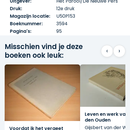
Uitgever:
Het Parool/De Nieuwe Pers
Druk:
12e druk
Magazijn locatie:
U50P153
Boeknummer:
3594
Pagina's:
95
Misschien vind je deze
‹
›
boeken ook leuk:
Leven en werk van
den Ouden
Gijsbert van der Wa
Voordat ik het vergeet