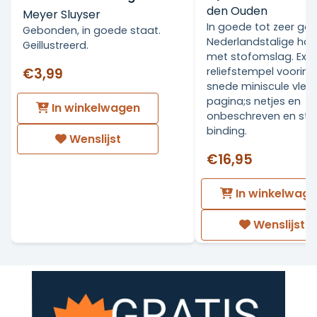
den Ouden
Meyer Sluyser
In goede tot zeer go
Gebonden, in goede staat.
Nederlandstalige ha
Geillustreerd.
met stofomslag. Ex Li
€3,99
reliefstempel voorin.
snede miniscule vlekj
pagina;s netjes en
In winkelwagen
onbeschreven en stev
binding.
Wenslijst
€16,95
In winkelwag
Wenslijst