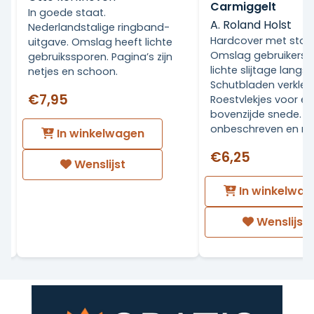
Carmiggelt
In goede staat.
A. Roland Holst
Nederlandstalige ringband-
Hardcover met stof
uitgave. Omslag heeft lichte
Omslag gebruikerss
gebruikssporen. Pagina’s zijn
lichte slijtage langs
netjes en schoon.
Schutbladen verkleu
€7,95
Roestvlekjes voor en
.
bovenzijde snede. V
onbeschreven en net
In winkelwagen
€6,25
Wenslijst
In winkelwag
Wenslijst