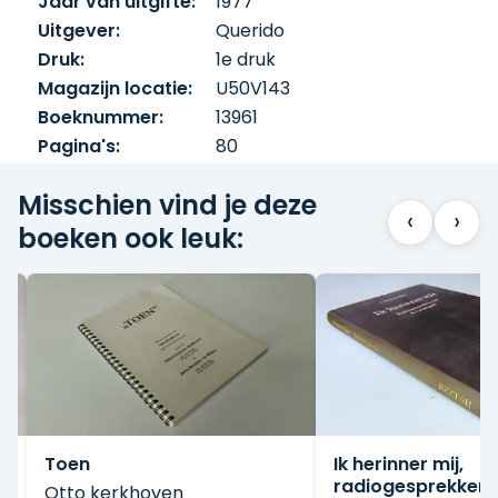
Jaar van uitgifte:
1977
Uitgever:
Querido
Druk:
1e druk
Magazijn locatie:
U50V143
Boeknummer:
13961
Pagina's:
80
Misschien vind je deze
‹
›
boeken ook leuk:
Toen
Ik herinner mij,
radiogesprekken
Otto kerkhoven