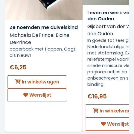
Leven en werk van
den Ouden
Gijsbert van der Wa
Ze noemden me duivelskind
den Ouden
Michaela DePrince, Elaine
In goede tot zeer go
DePrince
Nederlandstalige ha
paperback met flappen. Oogt
met stofomslag. Ex Li
als nieuw!
reliefstempel voorin.
snede miniscule vlekj
€6,25
pagina;s netjes en
onbeschreven en stev
In winkelwagen
binding.
Wenslijst
€16,95
In winkelwag
Wenslijst