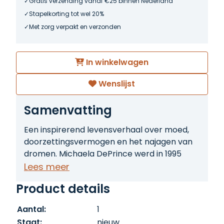
Gratis verzending vanaf €25 binnen Nederland
Stapelkorting tot wel 20%
Met zorg verpakt en verzonden
In winkelwagen
Wenslijst
Samenvatting
Een inspirerend levensverhaal over moed,
doorzettingsvermogen en het najagen van
dromen. Michaela DePrince werd in 1995
geboren in het door een bloedige
Lees meer
burgeroorlog geteisterde Sierra Leone. Als
Product details
haar vader door rebellen wordt vermoord
en haar moeder aan ondervoeding sterft,
Aantal:
1
wordt Michaela in een weeshuis geplaatst.
Staat:
nieuw