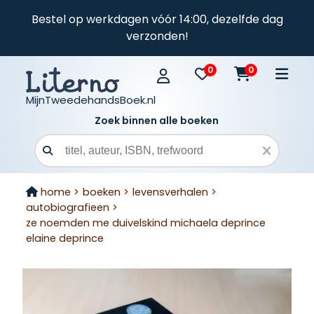
Bestel op werkdagen vóór 14:00, dezelfde dag
verzonden!
0
0
MijnTweedehandsBoek.nl
Zoek binnen alle boeken
Zoekveld
home >
boeken >
levensverhalen >
autobiografieen >
ze noemden me duivelskind michaela deprince
elaine deprince