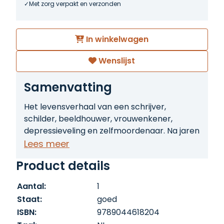
Met zorg verpakt en verzonden
In winkelwagen
Wenslijst
Samenvatting
Het levensverhaal van een schrijver,
schilder, beeldhouwer, vrouwenkener,
depressieveling en zelfmoordenaar. Na jaren
vol studie, bezoek aan ontelbare
Lees meer
bibliotheken, diepe contemplatie,
Product details
sisyfusarbeid en schrijfwerk heeft Herman
Brusselmans zijn monumentale John Muts-
Aantal:
1
biografie voltooid. De tienduizenden lezers
Staat:
goed
die nog nooit van John Muts hebben
ISBN:
9789044618204
gehoord leren niet alleen op een