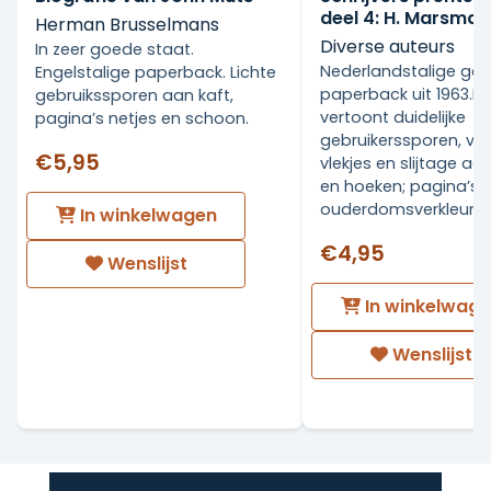
fictieschrijver is, zich thans ook heeft
deel 4: H. Marsman
Herman Brusselmans
ontwikkeld tot een biograaf die meteen tot
Diverse auteurs
In zeer goede staat.
een heel select groepje gaat behoren. Na
Nederlandstalige geïl
Engelstalige paperback. Lichte
het lezen van zijn biografie zal niemand ooit
paperback uit 1963.De
gebruikssporen aan kaft,
vertoont duidelijke
het exceptionele genie John Muts nog
pagina’s netjes en schoon.
gebruikerssporen, ver
kunnen vergeten. De biografie van John
€5,95
vlekjes en slijtage a
Muts is derhalve een uitzonderlijk en
en hoeken; pagina’s
schitterend boek. Herman Brusselmans
ouderdomsverkleurd.
In winkelwagen
(1957) publiceerde meer dan vijftig andere
boeken. Hij wordt zowel verguisd als
€4,95
Wenslijst
verafgood. Hij is een zeer belangrijk schrijver.
In winkelwag
Wenslijst