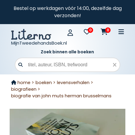
Bestel op werkdagen vóór 14:00, dezelfde dag
verzonden!
0
0
MijnTweedehandsBoek.nl
Zoek binnen alle boeken
Zoekveld
home >
boeken >
levensverhalen >
biografieen >
biografie van john muts herman brusselmans