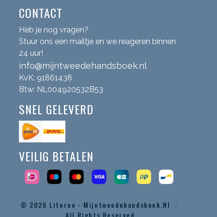
CONTACT
Heb je nog vragen?
Stuur ons een mailtje en we reageren binnen
24 uur!
info@mijntweedehandsboek.nl
KvK: 91861438
Btw: NL004920532B53
SNEL GELEVERD
VEILIG BETALEN
© 2026
Literno - Mijntweedehandsboek.nl -
All Rights Reserved