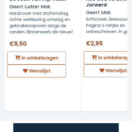
wil begrijpen hoe het Nederland van vroeger
Jorwerd
Geert Ludzer Mak
is getransformeerd tot de samenleving van
Geert Mak
Hardcover met stofomslag.
nu.
Softcover, leesvouw i
Lichte verkleuring omslag en
Pagina´s netjes en
gebruikerssporen langs de
onbeschreven. In go
randen. Binnenwerk als nieuw!
€2,95
€9,50
In winkelwag
In winkelwagen
Wenslijst
Wenslijst