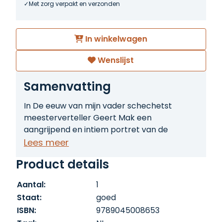
Met zorg verpakt en verzonden
In winkelwagen
Wenslijst
Samenvatting
In De eeuw van mijn vader schechetst
meesterverteller Geert Mak een
aangrijpend en intiem portret van de
twintigste eeuw door de lens van zijn eigen
Lees meer
familiegeschiedenis. Het levensverhaal van
Product details
zijn vader, de gereformeerde predikant
Catrinus Mak, vormt de rode draad in deze
Aantal:
1
indrukwekkende biografie die de grote
Staat:
goed
wereldgeschiedenis tastbaar maakt in de
ISBN:
9789045008653
huiskamer. Aan de hand van bewaarde