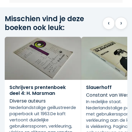
Misschien vind je deze
‹
›
boeken ook leuk:
Schrijvers prentenboek
Slauerhoff
deel 4: H. Marsman
Constant van Wes
Diverse auteurs
In redelijke staat.
Nederlandstalige geïllustreerde
Nederlandstalige pa
paperback uit 1963.De kaft
met gebruikersspore
vertoont duidelijke
verkleuring aan de ka
gebruikerssporen, verkleuring,
is vlekkering. Pagina's