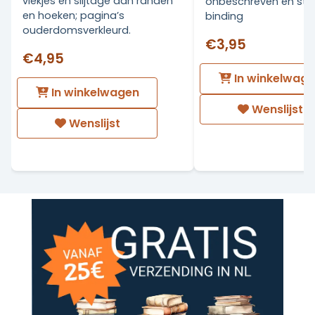
vlekjes en slijtage aan randen
onbeschreven en stev
en hoeken; pagina’s
binding
ouderdomsverkleurd.
€3,95
€4,95
In winkelwag
In winkelwagen
Wenslijst
Wenslijst