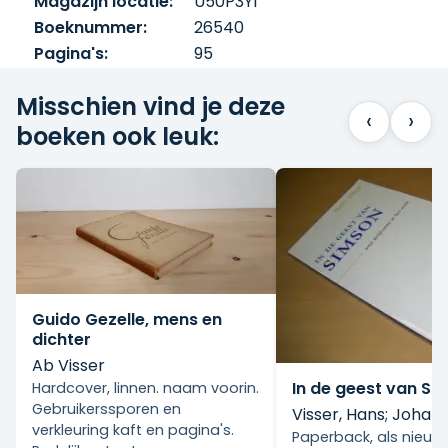
Magazijn locatie:
U50P3Y1
Boeknummer:
26540
Pagina's:
95
Misschien vind je deze
‹
›
boeken ook leuk:
Guido Gezelle, mens en
dichter
Ab Visser
In de geest van Si
Hardcover, linnen. naam voorin.
Gebruikerssporen en
Visser, Hans; Johan 
verkleuring kaft en pagina's.
Paperback, als nieuw