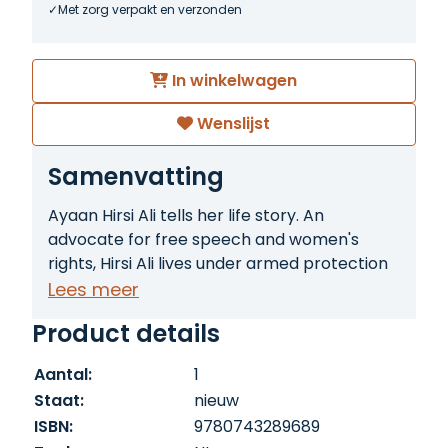
Met zorg verpakt en verzonden
In winkelwagen
Wenslijst
Samenvatting
Ayaan Hirsi Ali tells her life story. An
advocate for free speech and women's
rights, Hirsi Ali lives under armed protection
because of her outspoken criticism of the
Lees meer
Islamic faith in which she was raised.
Product details
Aantal:
1
Staat:
nieuw
ISBN:
9780743289689