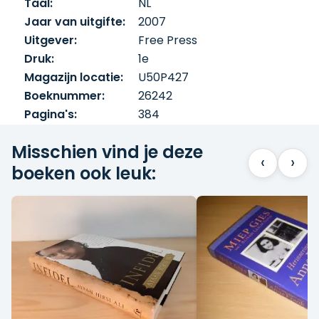
Taal:
NL
Jaar van uitgifte:
2007
Uitgever:
Free Press
Druk:
1e
Magazijn locatie:
U50P427
Boeknummer:
26242
Pagina's:
384
Misschien vind je deze
‹
›
boeken ook leuk: