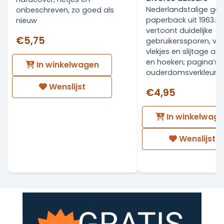
Nederlandstalige geïl
onbeschreven, zo goed als
paperback uit 1963.De
nieuw
vertoont duidelijke
€5,75
gebruikerssporen, ver
vlekjes en slijtage a
en hoeken; pagina’s
In winkelwagen
ouderdomsverkleurd.
Wenslijst
€4,95
In winkelwag
Wenslijst