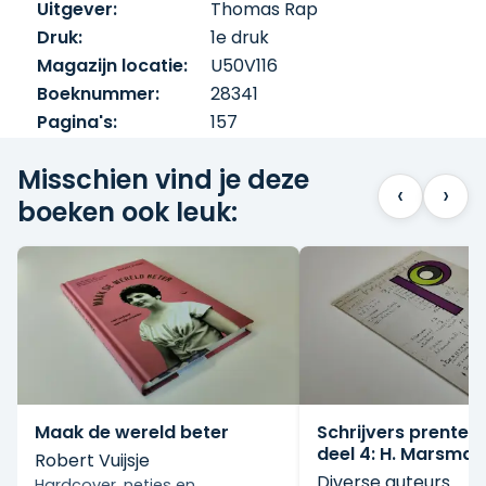
Uitgever:
Thomas Rap
Druk:
1e druk
Magazijn locatie:
U50V116
Boeknummer:
28341
Pagina's:
157
Misschien vind je deze
‹
›
boeken ook leuk:
Maak de wereld beter
Schrijvers prente
deel 4: H. Marsman
Robert Vuijsje
Diverse auteurs
Hardcover, netjes en