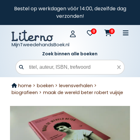
Bestel op werkdagen vóór 14:00, dezelfde dag
verzonden!
0
0
MijnTweedehandsBoek.nl
Zoek binnen alle boeken
Zoekveld
home >
boeken >
levensverhalen >
biografieen >
maak de wereld beter robert vuijsje