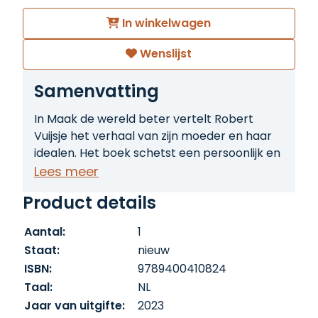
In winkelwagen
Wenslijst
Samenvatting
In Maak de wereld beter vertelt Robert
Vuijsje het verhaal van zijn moeder en haar
idealen. Het boek schetst een persoonlijk en
historisch portret van een vrouw die zich
Lees meer
inzette voor een betere wereld, tegen de
Product details
achtergrond van de twintigste eeuw. Een
ontroerend en scherp geschreven
Aantal:
1
familieverhaal.
Staat:
nieuw
ISBN:
9789400410824
Taal:
NL
Jaar van uitgifte:
2023