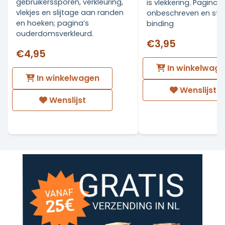
gebruikerssporen, verkleuring,
is vlekkering. Pagina's
vlekjes en slijtage aan randen
onbeschreven en stev
en hoeken; pagina’s
binding
ouderdomsverkleurd.
€3,95
€4,95
In winkelwag
In winkelwagen
Wenslijst
Wenslijst