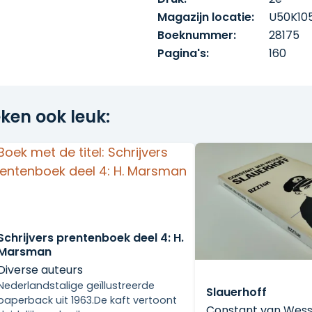
tsen en personen die hij
 in zijn werk. Voor nieuwe
Magazijn locatie:
U50K10
, liefhebbers van zijn werk
Boeknummer:
28175
valshoek om zijn boeken te
Pagina's:
160
ken ook leuk:
Schrijvers prentenboek deel 4: H.
Marsman
Diverse auteurs
Nederlandstalige geïllustreerde
Slauerhoff
paperback uit 1963.De kaft vertoont
Constant van Wes