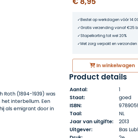
€ 8,95
Bestel op werkdagen vóór 14:0
Gratis verzending vanaf €25 
Stapelkorting tot wel 20%
Met zorg verpakt en verzonden
In winkelwagen
Product details
Aantal:
1
h Roth (1894-1939) was
Staat:
goed
n het interbellum. Een
ISBN:
978905
hij als emigrant door in
Taal:
NL
és en hotels aan romans
Jaar van uitgifte:
2013
istieke en literaire
Uitgever:
Bas Lub
Oostende in die jaren. Ze
Druk:
2e