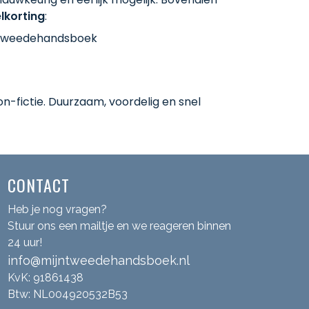
lkorting
:
-fictie. Duurzaam, voordelig en snel
CONTACT
Heb je nog vragen?
Stuur ons een mailtje en we reageren binnen
24 uur!
info@mijntweedehandsboek.nl
KvK: 91861438
Btw: NL004920532B53