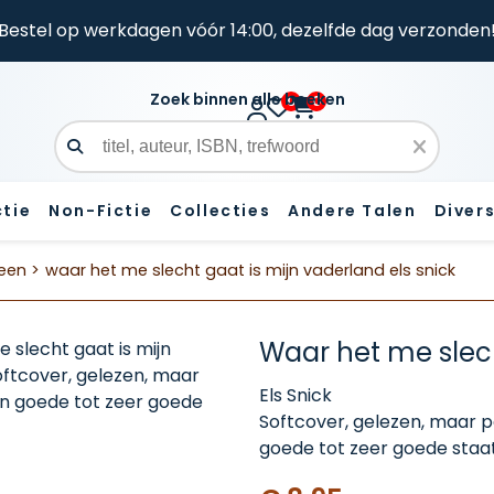
Bestel op werkdagen vóór 14:00, dezelfde dag verzonden
Zoek binnen alle boeken
0
0
Zoekveld
ctie
Non-Fictie
Collecties
Andere Talen
Diver
een >
waar het me slecht gaat is mijn vaderland els snick
Waar het me slech
Els Snick
Softcover, gelezen, maar p
goede tot zeer goede staat