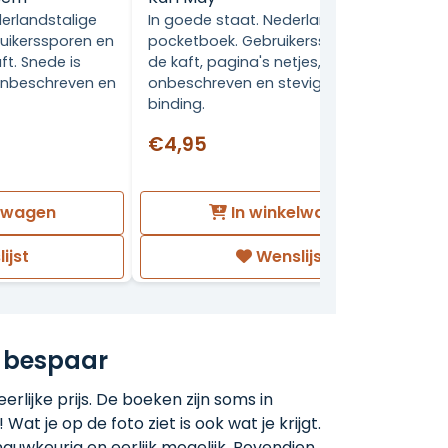
ederlandstalige
In goede staat. Nederlandstalige
uikerssporen en
pocketboek. Gebruikerssporen aan
ft. Snede is
de kaft, pagina's netjes,
 onbeschreven en
onbeschreven en stevig in de
binding.
€4,95
elwagen
In winkelwagen
ijst
Wenslijst
 bespaar
rlijke prijs. De boeken zijn soms in
 Wat je op de foto ziet is ook wat je krijgt.
auwkeurig en eerlijk mogelijk. Bovendien