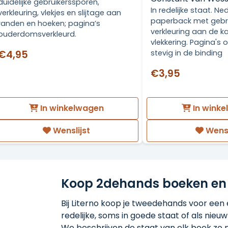
duidelijke gebruikerssporen,
In redelijke staat. N
verkleuring, vlekjes en slijtage aan
paperback met gebr
randen en hoeken; pagina’s
verkleuring aan de ka
ouderdomsverkleurd.
vlekkering. Pagina's
stevig in de binding
€4,95
€3,95
In winkelwagen
In wink
Wenslijst
Wensl
Koop 2dehands boeken en
Bij Literno koop je tweedehands voor een ee
redelijke, soms in goede staat of als nieuw!
We beschrijven de staat van elk boek zo n