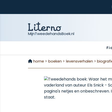
MijnTweedehandsBoek.nl
Fi
home >
boeken >
levensverhalen >
biografi