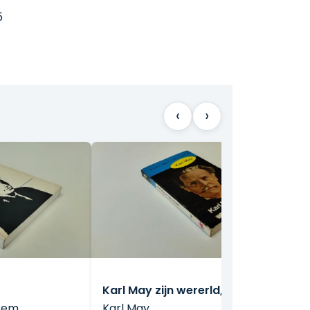
5
‹
›
Karl May zijn wererld, nr. 50
sem
Karl May