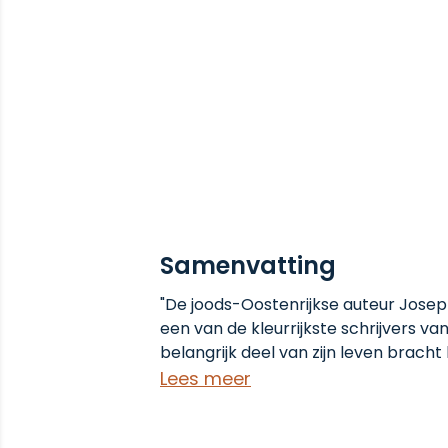
Samenvatting
"De joods-Oostenrijkse auteur Josep
een van de kleurrijkste schrijvers va
belangrijk deel van zijn leven bracht 
België en Nederland, waar hij in caf
Lees meer
werkte. Els Snick ontrafelt zijn journal
netwerken in Amsterdam, Brussel en 