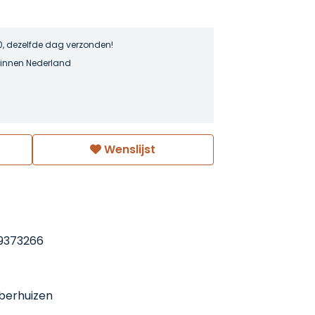
0, dezelfde dag verzonden!
binnen Nederland
Wenslijst
9373266
berhuizen