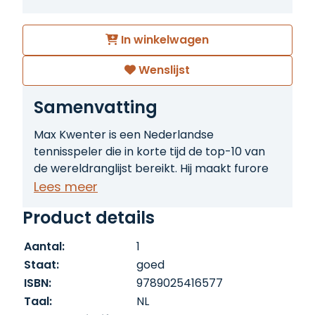
In winkelwagen
Wenslijst
Samenvatting
Max Kwenter is een Nederlandse
tennisspeler die in korte tijd de top-10 van
de wereldranglijst bereikt. Hij maakt furore
met zijn manier van spelen en zijn opvallend
Lees meer
vrije levensstijl. Als Kwenter een affaire met
Product details
een vrouw uit de top van de internationale
tennisbond begint, verandert zijn leven in
Aantal:
1
een chaos. Te meer omdat het gerucht
Staat:
goed
gaat dat hij betrapt is op het gebruik van
ISBN:
9789025416577
nandrolon. Tegen de tijd dat Kwenter
Taal:
NL
nummer 1 van de wereld kan worden, zit hij