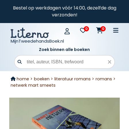
Bestel op werkdagen vóór 14:00, dezelfde dag
verzonden!
0
0
MijnTweedehandsBoek.nl
Zoek binnen alle boeken
Zoekveld
home >
boeken >
literatuur romans >
romans >
netwerk mart smeets