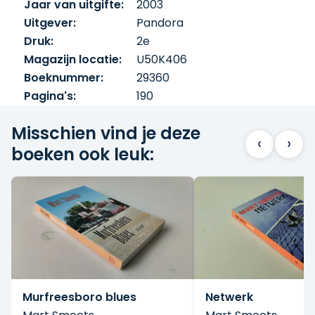
Jaar van uitgifte:
2003
flink in de problemen. Alles komt samen
tijdens de US Open. Kan hij de druk aan? Hoe
Uitgever:
Pandora
moet het verder met de vele vrouwen in zijn
Druk:
2e
leven?
Magazijn locatie:
U50K406
Boeknummer:
29360
Pagina's:
190
Misschien vind je deze
‹
›
boeken ook leuk:
Murfreesboro blues
Netwerk