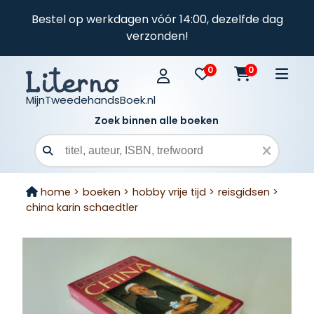
Bestel op werkdagen vóór 14:00, dezelfde dag
verzonden!
0
0
MijnTweedehandsBoek.nl
Zoek binnen alle boeken
Zoekveld
home >
boeken >
hobby vrije tijd >
reisgidsen >
china karin schaedtler