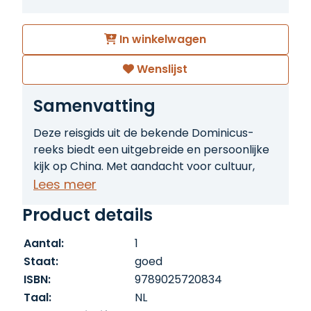
In winkelwagen
Wenslijst
Samenvatting
Deze reisgids uit de bekende Dominicus-
reeks biedt een uitgebreide en persoonlijke
kijk op China. Met aandacht voor cultuur,
geschiedenis, religie en dagelijks leven
Lees meer
neemt de gids de lezer mee langs bijzondere
Product details
plekken en minder bekende routes. Ideaal
voor reizigers die verder willen kijken dan de
Aantal:
1
standaard toeristische highlights
Staat:
goed
ISBN:
9789025720834
Taal:
NL