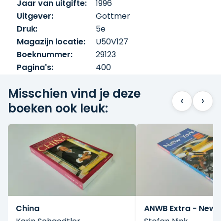
Jaar van uitgifte:
1996
Uitgever:
Gottmer
Druk:
5e
Magazijn locatie:
U50V127
Boeknummer:
29123
Pagina's:
400
Misschien vind je deze
‹
›
boeken ook leuk:
China
ANWB Extra - New 