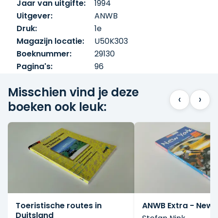
Jaar van uitgifte:
1994
Uitgever:
ANWB
Druk:
1e
Magazijn locatie:
U50K303
Boeknummer:
29130
Pagina's:
96
Misschien vind je deze
‹
›
boeken ook leuk:
Toeristische routes in
ANWB Extra - New 
Duitsland