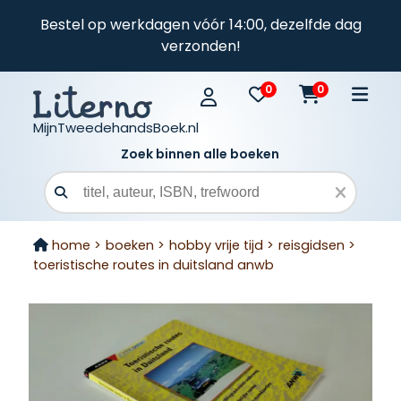
Bestel op werkdagen vóór 14:00, dezelfde dag
verzonden!
0
0
MijnTweedehandsBoek.nl
Zoek binnen alle boeken
Zoekveld
home >
boeken >
hobby vrije tijd >
reisgidsen >
toeristische routes in duitsland anwb