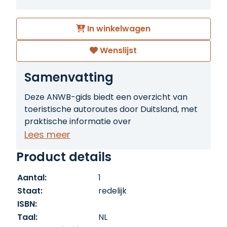
In winkelwagen
Wenslijst
Samenvatting
Deze ANWB-gids biedt een overzicht van
toeristische autoroutes door Duitsland, met
praktische informatie over
bezienswaardigheden, landschappen en
Lees meer
overnachtingsmogelijkheden. Ideaal voor
Product details
reizigers die Duitsland per auto willen
verkennen.
Aantal:
1
Staat:
redelijk
ISBN:
Taal:
NL