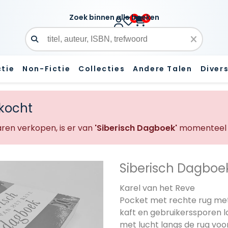
Zoek binnen alle boeken
0
0
Zoekveld
ctie
Non-Fictie
Collecties
Andere Talen
Diver
rkocht
en verkopen, is er van
'Siberisch Dagboek'
momenteel 
Siberisch Dagboe
Karel van het Reve
Pocket met rechte rug met 
kaft en gebruikerssporen l
met lucht langs de rug voor