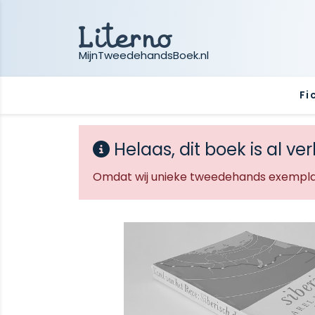
MijnTweedehandsBoek.nl
Fi
Helaas, dit boek is al ve
Omdat wij unieke tweedehands exemplar