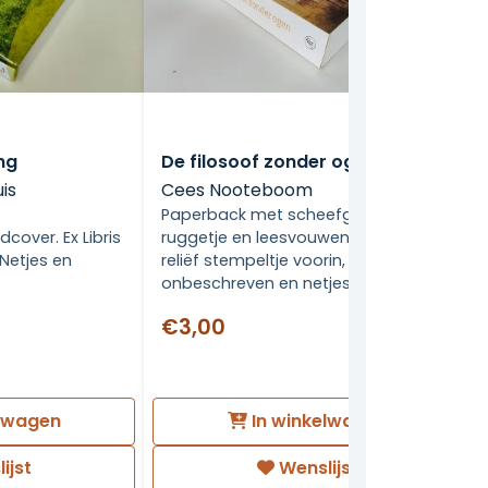
ng
De filosoof zonder ogen
is
Cees Nooteboom
Paperback met scheefgelezen
cover. Ex Libris
ruggetje en leesvouwen. Ex-libris
 Netjes en
reliëf stempeltje voorin, verder
onbeschreven en netjes.
€3,00
elwagen
In winkelwagen
ijst
Wenslijst