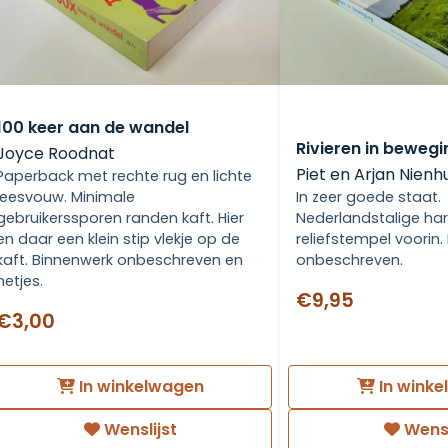
100 keer aan de wandel
Rivieren in bewegi
Joyce Roodnat
Piet en Arjan Nienhu
Paperback met rechte rug en lichte
leesvouw. Minimale
In zeer goede staat.
gebruikerssporen randen kaft. Hier
Nederlandstalige hard
en daar een klein stip vlekje op de
reliefstempel voorin.
kaft. Binnenwerk onbeschreven en
onbeschreven.
netjes.
€9,95
€3,00
In winkelwagen
In wink
Wenslijst
Wensl