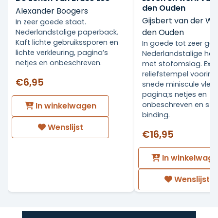
den Ouden
Alexander Boogers
Gijsbert van der Wa
In zeer goede staat.
den Ouden
Nederlandstalige paperback.
Kaft lichte gebruikssporen en
In goede tot zeer go
lichte verkleuring, pagina’s
Nederlandstalige ha
netjes en onbeschreven.
met stofomslag. Ex Li
reliefstempel voorin.
€6,95
snede miniscule vlekj
pagina;s netjes en
onbeschreven en stev
In winkelwagen
binding.
Wenslijst
€16,95
In winkelwag
Wenslijst