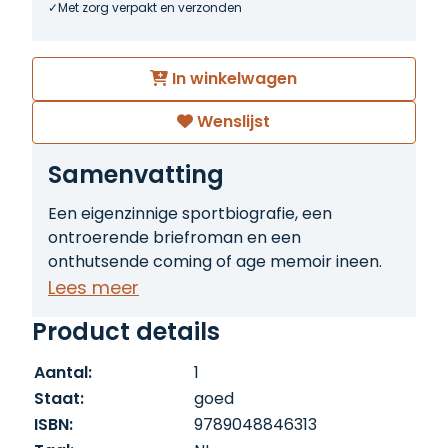
Met zorg verpakt en verzonden
In winkelwagen
Wenslijst
Samenvatting
Een eigenzinnige sportbiografie, een
ontroerende briefroman en een
onthutsende coming of age memoir ineen.
In De zonen van Bruce Lee reist Alex Boogers
Lees meer
met zijn zeventienjarige zoon langs de
Product details
Westkust van de Verenigde Staten, op zoek
naar sporen van Bruce Lee. Het tweetal
Aantal:
1
treft er ontroerende kruimels aan van de
Staat:
goed
straatvechter die een wereldberoemd
ISBN:
9789048846313
vechtkunstenaar werd; de vechtkunstenaar