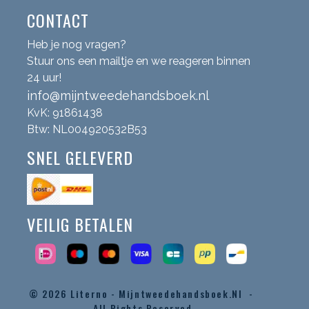
CONTACT
Heb je nog vragen?
Stuur ons een mailtje en we reageren binnen
24 uur!
info@mijntweedehandsboek.nl
KvK: 91861438
Btw: NL004920532B53
SNEL GELEVERD
VEILIG BETALEN
© 2026
Literno - Mijntweedehandsboek.nl -
All Rights Reserved