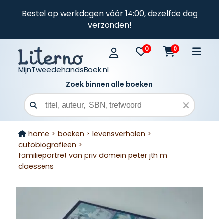
Bestel op werkdagen vóór 14:00, dezelfde dag
verzonden!
0
0
MijnTweedehandsBoek.nl
Zoek binnen alle boeken
Zoekveld
home >
boeken >
levensverhalen >
autobiografieen >
familieportret van priv domein peter jth m
claessens