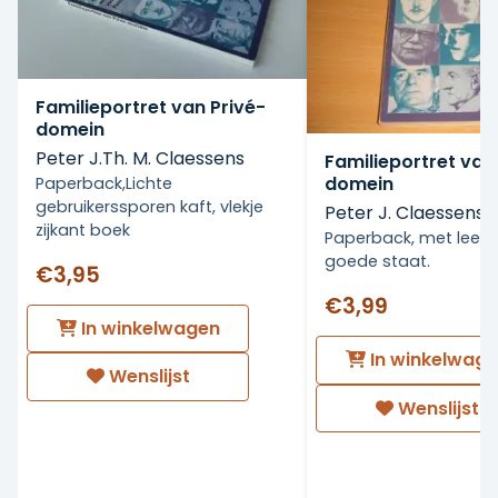
Familieportret van Privé-
domein
Peter J.Th. M. Claessens
Familieportret van
domein
Paperback,Lichte
gebruikerssporen kaft, vlekje
Peter J. Claessens
zijkant boek
Paperback, met leesv
goede staat.
€3,95
€3,99
In winkelwagen
In winkelwag
Wenslijst
Wenslijst