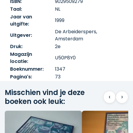
ISBN:
9029509279
Taal:
NL
Jaar van
1999
uitgifte:
De Arbeiderspers,
Uitgever:
Amsterdam
Druk:
2e
Magazijn
U50P8Y0
locatie:
Boeknummer:
1347
Pagina's:
73
Misschien vind je deze
‹
›
boeken ook leuk: