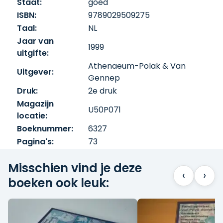
Staat:
goed
behandelt thema's zoals de verhouding
ISBN:
9789029509275
tussen privé en publiek, bloedverwantschap
Taal:
NL
en geestelijke verwantschap, en plaatst
Jaar van
deze binnen het genre van de autobiografie.
1999
uitgifte:
Met bijdragen van auteurs als Klaus Mann,
Paul Auster, John Cheever, Elias Canetti,
Athenaeum-Polak & Van
Uitgever:
Georges Perec en Marie Bashkirtseff, biedt
Gennep
dit boek een rijke en diverse verzameling
Druk:
2e druk
van persoonlijke verhalen en reflecties.
Magazijn
U50P071
locatie:
Boeknummer:
6327
Pagina's:
73
Misschien vind je deze
‹
›
boeken ook leuk: