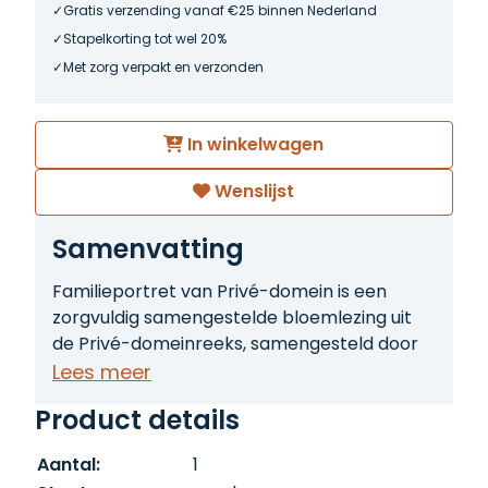
Gratis verzending vanaf €25 binnen Nederland
Stapelkorting tot wel 20%
Met zorg verpakt en verzonden
In winkelwagen
Wenslijst
Samenvatting
Familieportret van Privé-domein is een
zorgvuldig samengestelde bloemlezing uit
de Privé-domeinreeks, samengesteld door
Peter J. Claessens. Deze themabundel
Lees meer
verzamelt fragmenten waarin
Product details
familierelaties centraal staan, en biedt
daarmee een intieme blik op de dynamiek
Aantal:
1
binnen families. Claessens' inleiding