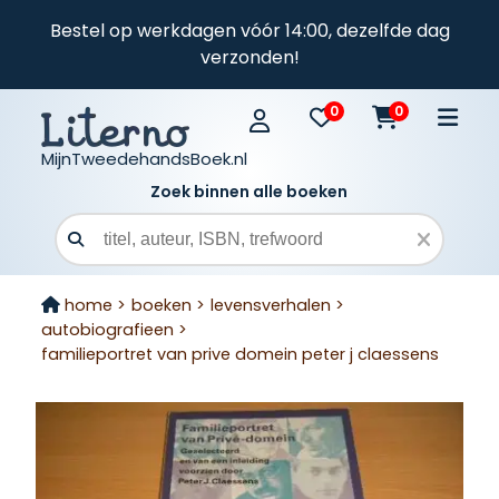
Bestel op werkdagen vóór 14:00, dezelfde dag
verzonden!
0
0
MijnTweedehandsBoek.nl
Zoek binnen alle boeken
Zoekveld
home >
boeken >
levensverhalen >
autobiografieen >
familieportret van prive domein peter j claessens