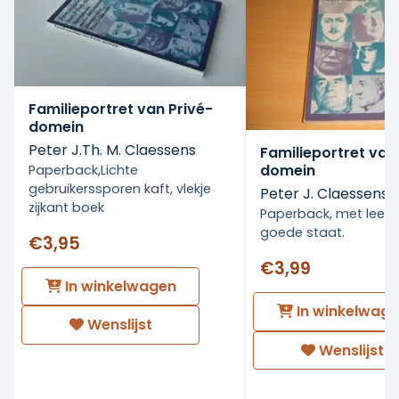
Familieportret van Privé-
domein
Peter J.Th. M. Claessens
Familieportret van
domein
Paperback,Lichte
gebruikerssporen kaft, vlekje
Peter J. Claessens
zijkant boek
Paperback, met leesv
goede staat.
€3,95
€3,99
In winkelwagen
In winkelwag
Wenslijst
Wenslijst