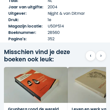
Taal:
NL
terrorisme, elektrische tandenborstels,
Jaar van uitgifte:
2004
urbanisatie, huidziektes, bedrog,
zwembaden, god, de moeder, de zoon en de
Uitgever:
Nijght & van Ditmar
verloofde, maar het meest van alles: hoop.
Druk:
1e
In deze bundel reist Arnon Grunberg de
Magazijn locatie:
U50P514
wereld rond en beschrijft hij met zijn
Boeknummer:
28560
kenmerkende ironie en scherpzinnigheid
Pagina's:
352
ontmoetingen, observaties en ervaringen.
Persoonlijk en tegelijk afstandelijk schetst hij
Misschien vind je deze
een beeld van verschillende culturen en
‹
›
boeken ook leuk:
menselijke verhoudingen.
Grunberg rond de wereld
Leven en werk van