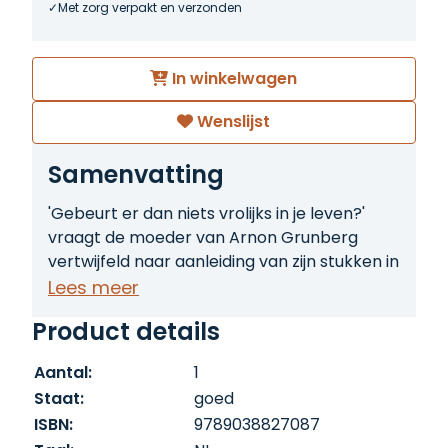
Met zorg verpakt en verzonden
In winkelwagen
Wenslijst
Samenvatting
'Gebeurt er dan niets vrolijks in je leven?'
vraagt de moeder van Arnon Grunberg
vertwijfeld naar aanleiding van zijn stukken in
NRC Handelsblad. Het antwoord is: jawel. In
Lees meer
Grunberg rond de wereld bericht de
Product details
permanente reiziger Grunberg met
ongekende levenslust en niet-aflatende
Aantal:
1
hoop op kruimels geluk over zijn zeven
Staat:
goed
magere jaren. Over forellenkwekerijen,
ISBN:
9789038827087
literaire kussenslopen, financiële waanzin,