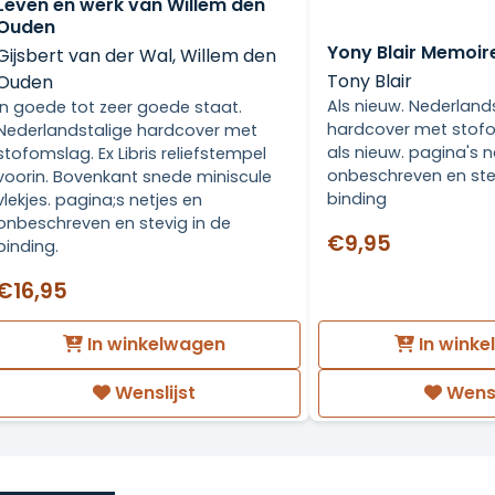
Leven en werk van Willem den
Ouden
Yony Blair Memoir
Gijsbert van der Wal, Willem den
Tony Blair
Ouden
Als nieuw. Nederland
In goede tot zeer goede staat.
hardcover met stof
Nederlandstalige hardcover met
als nieuw. pagina's n
stofomslag. Ex Libris reliefstempel
onbeschreven en ste
voorin. Bovenkant snede miniscule
binding
vlekjes. pagina;s netjes en
onbeschreven en stevig in de
€9,95
binding.
€16,95
In winkelwagen
In wink
Wenslijst
Wensl