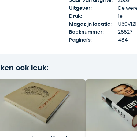
Jaar van uitgifte:
2009
aarin hij openhartig
Uitgever:
De were
re leven als historicus en
Druk:
1e
en. Deze autobiografie, die
mijn verleden leef wordt
Magazijn locatie:
U50V121
t een uniek beeld van een
Boeknummer:
28827
een scherp en geëngageerd
Pagina's:
484
eur.
ken ook leuk: