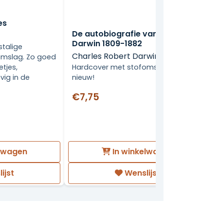
es
De autobiografie van Charles
Darwin 1809-1882
stalige
Charles Robert Darwin
omslag. Zo goed
Hardcover met stofomslag, als
etjes,
nieuw!
vig in de
€7,75
elwagen
In winkelwagen
ijst
Wenslijst