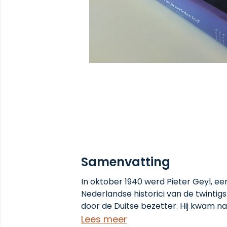
Samenvatting
In oktober 1940 werd Pieter Geyl, ee
Nederlandse historici van de twinti
door de Duitse bezetter. Hij kwam 
terecht in Michielsgestel, waar hij bi
Lees meer