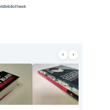
ldbibliotheek
‹
›