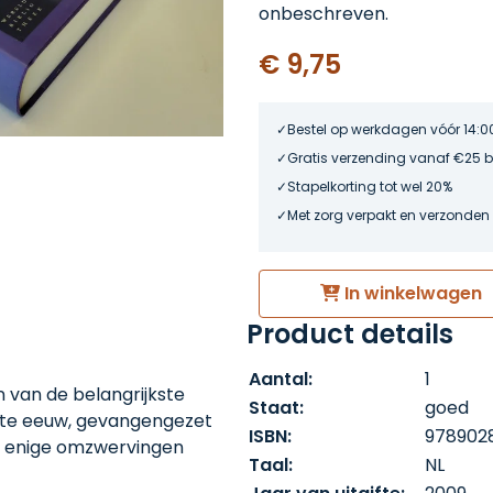
onbeschreven.
€ 9,75
Bestel op werkdagen vóór 14:0
Gratis verzending vanaf €25 
Stapelkorting tot wel 20%
Met zorg verpakt en verzonden
In winkelwagen
Product details
Aantal:
1
n van de belangrijkste
Staat:
goed
gste eeuw, gevangengezet
ISBN:
978902
na enige omzwervingen
Taal:
NL
jna de hele oorlog verbleef.