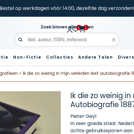
Bestel op werkdagen vóór 14:00, dezelfde dag verzonden
Zoek binnen alle boeken
0
0
Zoekveld
ctie
Non-Fictie
Collecties
Andere Talen
Diver
grafieen >
ik die zo weinig in mijn verleden leef autobiografie 
Ik die zo weinig in
Autobiografie 188
Pieter Geyl
In zeer goede staat. Neder
Lichte gebruikssporen aan 