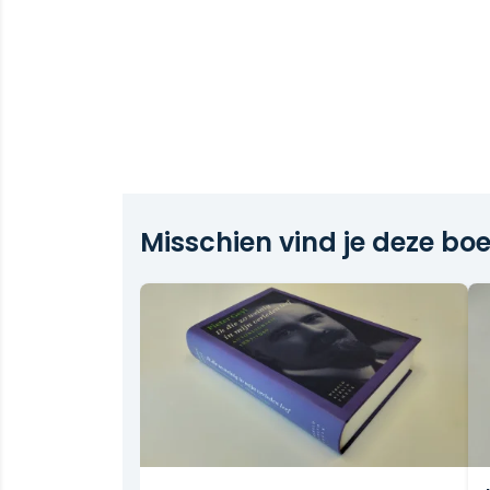
Daar schreef hij zijn autobiografie, w
terugblikte op zijn turbulente openba
op zijn niet minder bewogen privélev
nu onder de titel Ik die zo weinig in 
gepubliceerd, is een juweel. Ze bied
tijdperk, gezien door de ogen van 
intellectueel, en een begenadigd aut
Misschien vind je deze boe