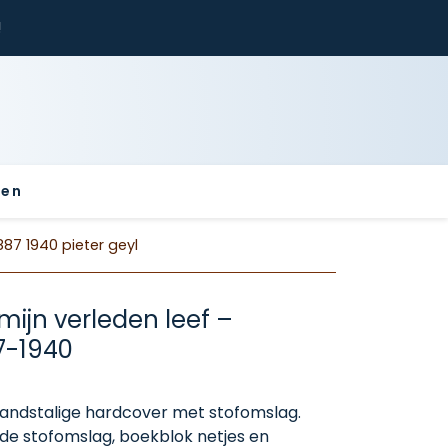
!
sen
1887 1940 pieter geyl
 mijn verleden leef –
7-1940
landstalige hardcover met stofomslag.
de stofomslag, boekblok netjes en