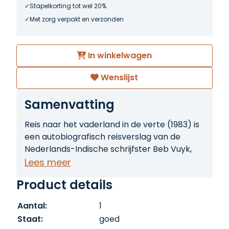
Stapelkorting tot wel 20%
Met zorg verpakt en verzonden
In winkelwagen
Wenslijst
Samenvatting
Reis naar het vaderland in de verte (1983) is
een autobiografisch reisverslag van de
Nederlands-Indische schrijfster Beb Vuyk,
waarin zij haar terugkeer naar Indonesië in
Lees meer
1981 beschrijft, vijftig jaar na haar
Product details
verbondenheid met het land. Het boek van
ongeveer 88 pagina’s valt binnen de
Aantal:
1
'terugkeer-literatuur', maar onderscheidt
Staat:
goed
zich door het ontbreken van sentimentele