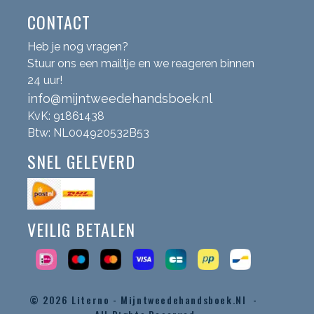
CONTACT
Heb je nog vragen?
Stuur ons een mailtje en we reageren binnen
24 uur!
info@mijntweedehandsboek.nl
KvK: 91861438
Btw: NL004920532B53
SNEL GELEVERD
VEILIG BETALEN
© 2026
Literno - Mijntweedehandsboek.nl -