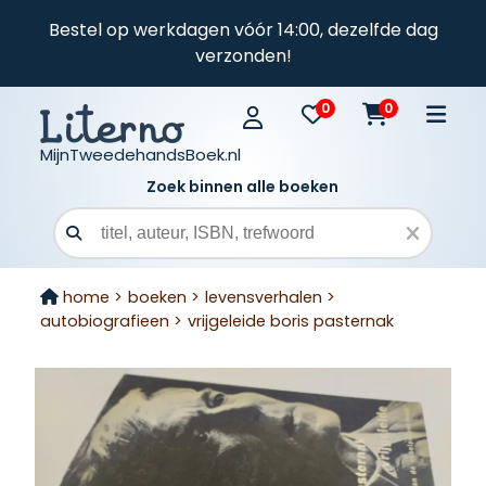
Bestel op werkdagen vóór 14:00, dezelfde dag
verzonden!
0
0
MijnTweedehandsBoek.nl
Zoek binnen alle boeken
Zoekveld
home >
boeken >
levensverhalen >
autobiografieen >
vrijgeleide boris pasternak