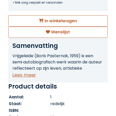
Met zorg verpakt en verzonden
In winkelwagen
Wenslijst
Samenvatting
Vrijgeleide (Boris Pasternak, 1959) is een
semi‑autobiografisch werk waarin de auteur
reflecteert op zijn leven, artistieke
ontwikkeling en de culturele en politieke
Lees meer
omstandigheden in de Sovjetunie. Het boek
Product details
combineert persoonlijke herinneringen,
poëtische observaties en filosofische
Aantal:
1
beschouwingen, waardoor lezers inzicht
Staat:
redelijk
krijgen in Pasternaks strijd om vrijheid van
ISBN:
creatie en zelfexpressie te behouden te