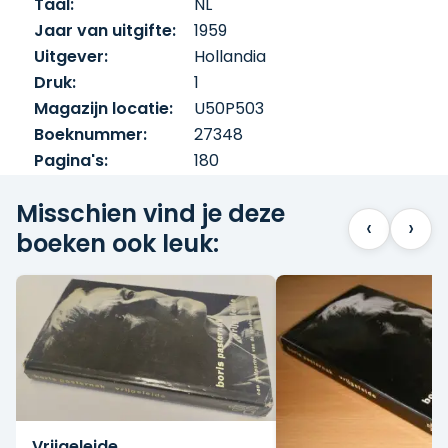
Taal:
NL
midden van censuur en maatschappelijke
Jaar van uitgifte:
1959
druk. Thema’s als kunst, persoonlijke
integriteit, liefde en maatschappelijke
Uitgever:
Hollandia
betrokkenheid staan centraal, waardoor
Druk:
1
het werk zowel literair als historisch van
Magazijn locatie:
U50P503
betekenis is. Vrijgeleide Boris Pasternak
Boeknummer:
27348
samenvatting, Nederlandse vertaling 1959,
Pagina's:
180
autobiografie, Sovjetliteratuur, Russische
literatuur, Boris Pasternak boeken.
Misschien vind je deze
‹
›
boeken ook leuk:
Vrijgeleide