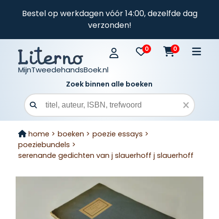
Bestel op werkdagen vóór 14:00, dezelfde dag
verzonden!
0
0
MijnTweedehandsBoek.nl
Zoek binnen alle boeken
Zoekveld
home >
boeken >
poezie essays >
poeziebundels >
serenande gedichten van j slauerhoff j slauerhoff