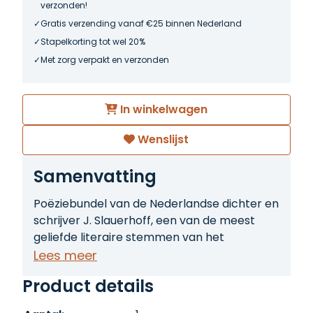
verzonden!
Gratis verzending vanaf €25 binnen Nederland
Stapelkorting tot wel 20%
Met zorg verpakt en verzonden
In winkelwagen
Wenslijst
Samenvatting
Poëziebundel van de Nederlandse dichter en
schrijver J. Slauerhoff, een van de meest
geliefde literaire stemmen van het
interbellum. In “Serenade” komen thema’s
Lees meer
als verlangen, rusteloosheid, zeevaart en
Product details
vervreemding sterk naar voren. Slauerhoff
combineert melancholie en romantiek met