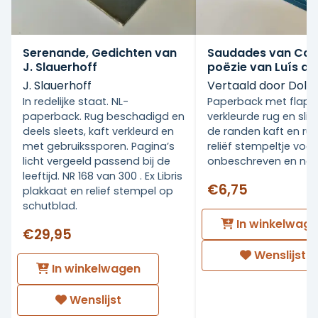
Serenande, Gedichten van
Saudades van Ca
J. Slauerhoff
poëzie van Luís d
J. Slauerhoff
Vertaald door Dolf
In redelijke staat. NL-
Paperback met flapp
paperback. Rug beschadigd en
verkleurde rug en slij
deels sleets, kaft verkleurd en
de randen kaft en rug.
met gebruikssporen. Pagina’s
reliëf stempeltje voor
licht vergeeld passend bij de
onbeschreven en netj
leeftijd. NR 168 van 300 . Ex Libris
€6,75
plakkaat en relief stempel op
schutblad.
In winkelwag
€29,95
Wenslijst
In winkelwagen
Wenslijst