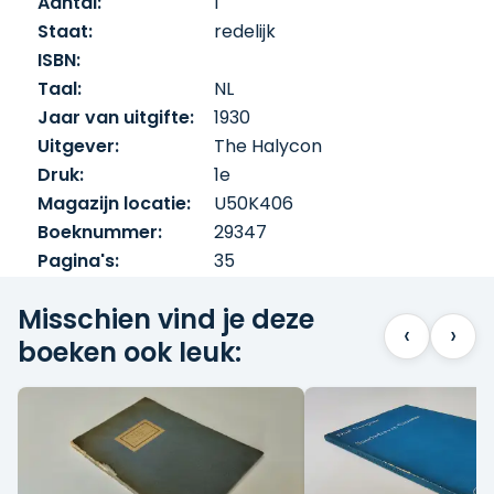
Aantal:
1
een avontuurlijke literaire stijl die hem tot
Staat:
redelijk
een klassieker van de Nederlandse poëzie
ISBN:
maakte.
Taal:
NL
Jaar van uitgifte:
1930
Uitgever:
The Halycon
Druk:
1e
Magazijn locatie:
U50K406
Boeknummer:
29347
Pagina's:
35
Misschien vind je deze
‹
›
boeken ook leuk: